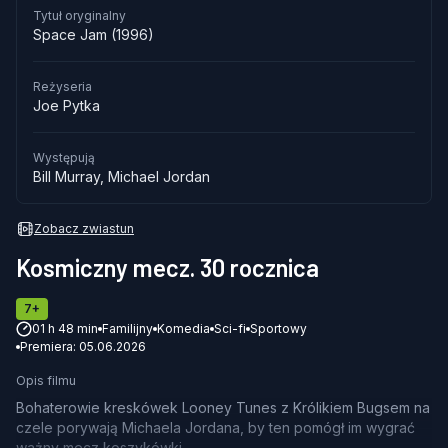
WYDARZENIA
Tytuł oryginalny
Space Jam (1996)
OFERTY I PROMOCJE
Reżyseria
Joe Pytka
SZKOŁY I FIRMY
Występują
Bill Murray,
Michael Jordan
Zobacz zwiastun
Kosmiczny mecz. 30 rocznica
7+
01 h 48 min
Familijny
Komedia
Sci-fi
Sportowy
Premiera: 05.06.2026
Opis filmu
Bohaterowie kreskówek Looney Tunes z Królikiem Bugsem na
czele porywają Michaela Jordana, by ten pomógł im wygrać
ważny mecz koszykówki.