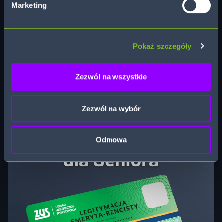
Marketing
Karta Mieszkańca Gdańska
Pokaż szczegóły
Honorujemy Kartę Mieszkańca Gdańska, która upoważnia
do uzyskania 15% zniżki na bilet.
Zezwól na wszystkie
* Zniżka nie obowiązuje w Super Środę, ogólnopolskie Święto
Kina oraz na wydarzenia specjalne. Zniżkę można otrzymać
jedynie podczas zakupu biletów stacjonarnie w kasach kina.
Zezwól na wybór
Odmowa