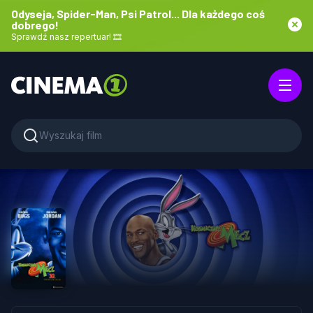
Odyseja, Spider-Man, Psi Patrol... Dla każdego coś
dobrego!
Sprawdź nasz repertuar! 🎞️
STRONA GŁÓWNA
REPERTUAR
CENNIK