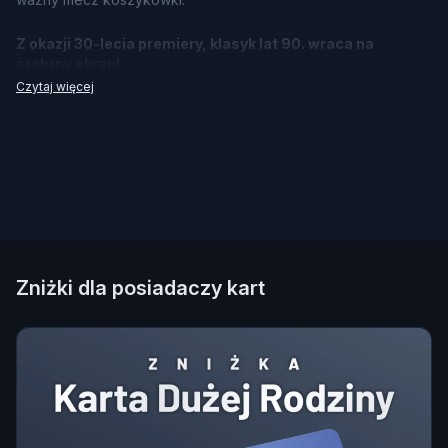
Z okazji 30-lecia premiery, klasyk lat 90. wraca na
srebrny ekran!
Czytaj więcej
Zniżki dla posiadaczy kart